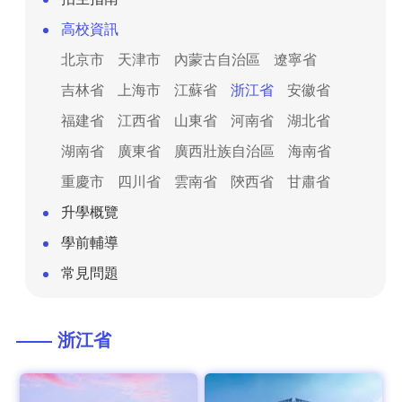
高校資訊
北京市
天津市
內蒙古自治區
遼寧省
吉林省
上海市
江蘇省
浙江省
安徽省
福建省
江西省
山東省
河南省
湖北省
湖南省
廣東省
廣西壯族自治區
海南省
重慶市
四川省
雲南省
陝西省
甘肅省
升學概覽
學前輔導
常見問題
—— 浙江省