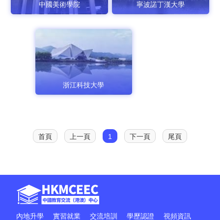
中國美術學院
寧波諾丁漢大學
浙江科技大學
首頁
上一頁
1
下一頁
尾頁
內地升學
實習就業
交流培訓
學歷認證
視頻資訊