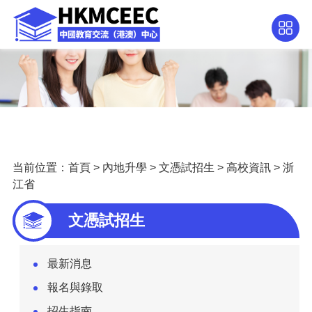
当前位置：
首頁
>
內地升學
>
文憑試招生
>
高校資訊
>
浙
江省
文憑試招生
最新消息
報名與錄取
招生指南