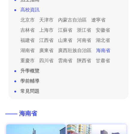
高校資訊
北京市
天津市
內蒙古自治區
遼寧省
吉林省
上海市
江蘇省
浙江省
安徽省
福建省
江西省
山東省
河南省
湖北省
湖南省
廣東省
廣西壯族自治區
海南省
重慶市
四川省
雲南省
陝西省
甘肅省
升學概覽
學前輔導
常見問題
—— 海南省