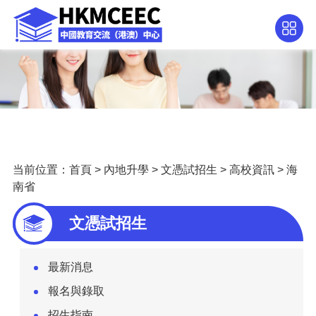
当前位置：
首頁
>
內地升學
>
文憑試招生
>
高校資訊
>
海
南省
文憑試招生
最新消息
報名與錄取
招生指南