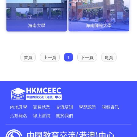
海南大學
海南師範大學
首頁
上一頁
1
下一頁
尾頁
內地升學
實習就業
交流培訓
學歷認證
視頻資訊
活動報名
線上諮詢
關於我們