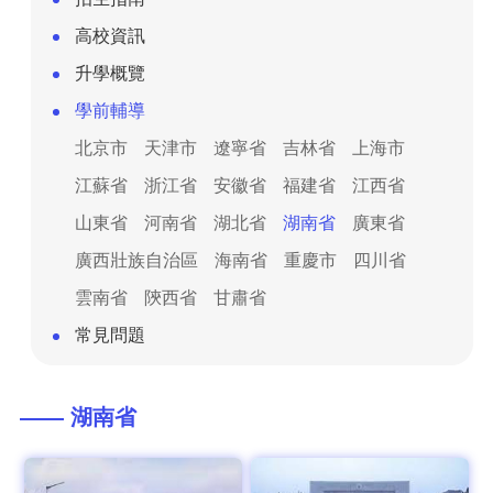
高校資訊
升學概覽
學前輔導
北京市
天津市
遼寧省
吉林省
上海市
江蘇省
浙江省
安徽省
福建省
江西省
山東省
河南省
湖北省
湖南省
廣東省
廣西壯族自治區
海南省
重慶市
四川省
雲南省
陝西省
甘肅省
常見問題
—— 湖南省