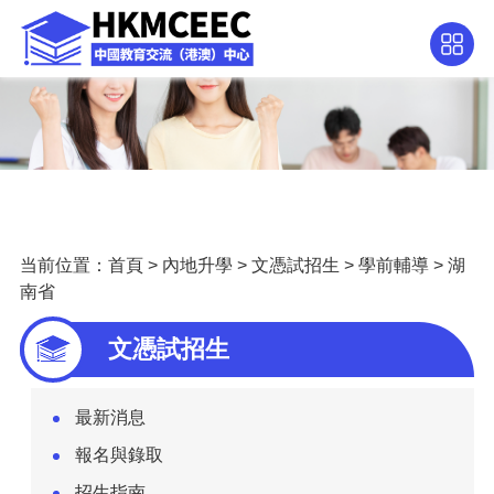
当前位置：
首頁
>
內地升學
>
文憑試招生
>
學前輔導
>
湖
南省
文憑試招生
最新消息
報名與錄取
招生指南