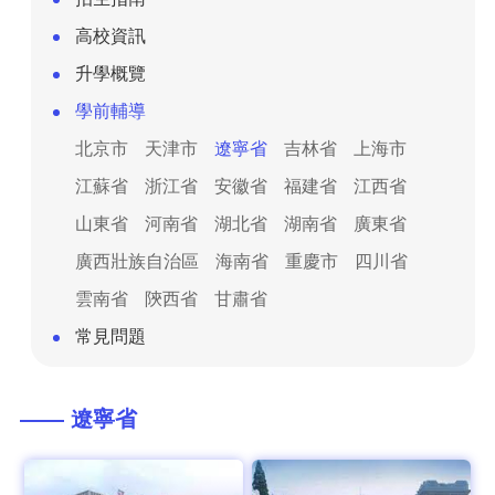
高校資訊
升學概覽
學前輔導
北京市
天津市
遼寧省
吉林省
上海市
江蘇省
浙江省
安徽省
福建省
江西省
山東省
河南省
湖北省
湖南省
廣東省
廣西壯族自治區
海南省
重慶市
四川省
雲南省
陝西省
甘肅省
常見問題
—— 遼寧省