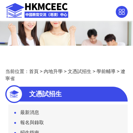
当前位置：
首頁
>
內地升學
>
文憑試招生
>
學前輔導
>
遼
寧省
文憑試招生
最新消息
報名與錄取
招生指南