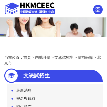
当前位置：
首頁
>
內地升學
>
文憑試招生
>
學前輔導
>
北
京市
文憑試招生
最新消息
報名與錄取
招生指南