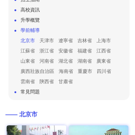
高校資訊
升學概覽
學前輔導
北京市
天津市
遼寧省
吉林省
上海市
江蘇省
浙江省
安徽省
福建省
江西省
山東省
河南省
湖北省
湖南省
廣東省
廣西壯族自治區
海南省
重慶市
四川省
雲南省
陝西省
甘肅省
常見問題
—— 北京市