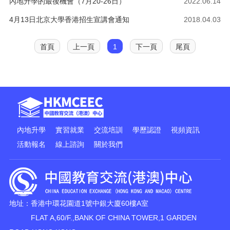
內地升學的最後機會（7月20-26日）
2022.06.14
4月13日北京大學香港招生宣講會通知
2018.04.03
首頁
上一頁
1
下一頁
尾頁
內地升學
實習就業
交流培訓
學歷認證
視頻資訊
活動報名
線上諮詢
關於我們
地址：香港中環花園道1號中銀大廈60樓A室
FLAT A,60/F.,BANK OF CHINA TOWER,1 GARDEN