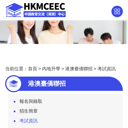
当前位置：
首頁
>
內地升學
>
港澳臺僑聯招
>
考試資訊
港澳臺僑聯招
報名與錄取
招生簡章
考試資訊