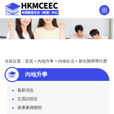
当前位置：
首頁
>
內地升學
>
內地生活
>
新生開學帶什麽
內地升學
最新消息
文憑試招生
港澳臺僑聯招