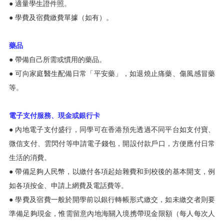
● 適量學生證件照。
● 學費及宿費繳費單據（如有）。
藥品
● 帶備自己所需或慣用的藥品。
● 可向家庭醫生配備日常「平安藥」，如退燒止痛藥、傷風感冒藥
等。
電子支付服務、現金或銀行卡
● 內地電子支付盛行，同學可在香港預先透過不同平台如支付寶、
微信支付、雲閃付等申請電子錢包，開設付款戶口，方便應付日常
生活的消費。
● 帶備足夠人民幣，以繳付各項起始雜費和到校後的基本開支，例
如各項按金、申請上網費及電話費等。
● 學費及宿費一般於開學前以銀行轉帳形式繳交，如未繳交者則要
準備足夠現金，惟需留意內地海關入境携帶現金限額（每人每次人