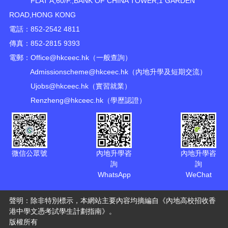
FLAT A,60/F.,BANK OF CHINA TOWER,1 GARDEN
ROAD,HONG KONG
電話：852-2542 4811
傳真：852-2815 9393
電郵：
Office@hkceec.hk
（一般查詢）
Admissionscheme@hkceec.hk
（內地升學及短期交流）
Ujobs@hkceec.hk
（實習就業）
Renzheng@hkceec.hk
（學歷認證）
微信公眾號
內地升學咨
內地升學咨
詢
詢
WhatsApp
WeChat
聲明：除非特別標示，本網站主要內容均摘編自《內地高校招收香
港中學文憑考試學生計劃指南》。
版權所有