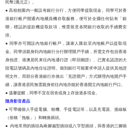
民幣2萬元正）。
● 高校校園內一般設有銀行分行，方便同學提取現金。同學可於香
港銀行帳戶開通內地櫃員機存取服務，便可於全國任何貼有「銀
聯」標誌的提款機提取款項，惟需留意各間銀行收取的手續費安
排。
● 同學亦可開設內地銀行帳戶，讓家人匯款至內地帳戶以提取現
金。同學須親身到內地銀行分行辦理開戶手續，所需文件包括香港
身份證、港澳居民來往內地通行證（即回鄉證）、已實名認證的大
陸電話號碼及內地住址證明。個別銀行可能要求申請人提供其他證
明文件。而部分香港銀行亦推出「見證開戶」方式辦理內地開戶手
續，讓香港居民無需親身前往內地亦能於香港開立內地銀行戶口。
● 溫馨提醒，同學不宜在宿舍或身上存放過多現金。
隨身影音產品
●
可帶備個人手提電腦、相機、手提電話等，以及充電器、接線板
（俗稱「拖板」）和轉換插頭。
● 內地常用的插頭為兩腳扁型插頭或八字型插頭，與香港的三腳插