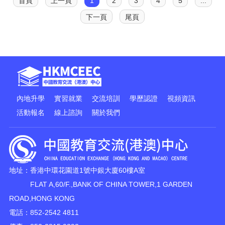
首頁
上一頁
1
2
3
4
5
...
下一頁
尾頁
內地升學
實習就業
交流培訓
學歷認證
視頻資訊
活動報名
線上諮詢
關於我們
地址：香港中環花園道1號中銀大廈60樓A室
FLAT A,60/F.,BANK OF CHINA TOWER,1 GARDEN
ROAD,HONG KONG
電話：852-2542 4811