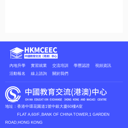
內地升學
實習就業
交流培訓
學歷認證
視頻資訊
活動報名
線上諮詢
關於我們
地址：香港中環花園道1號中銀大廈60樓A室
FLAT A,60/F.,BANK OF CHINA TOWER,1 GARDEN
ROAD,HONG KONG