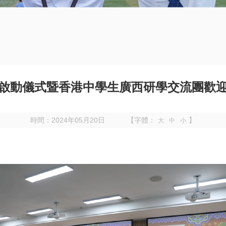
啟動儀式暨香港中學生廣西研學交流團歡
時間：2024年05月20日
【字體：
】
大
中
小