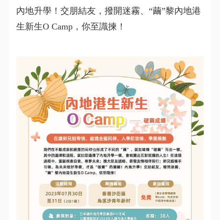
內地升學！交朋結友，撥開迷霧、“繭”黎內地港
生新生O Camp，你至識揀！