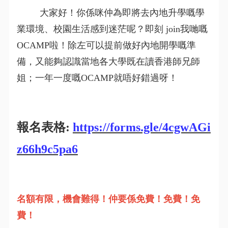
大家好！你係咪仲為即將去內地升學嘅學
業環境、校園生活感到迷茫呢？即刻 join我哋嘅
OCAMP啦！除左可以提前做好內地開學嘅準
備，又能夠認識當地各大學既在讀香港師兄師
姐；一年一度嘅OCAMP就唔好錯過呀！
報名表格:
https://forms.gle/4cgwAGi
z66h9c5pa6
名額有限，機會難得！仲要係免費！免費！免
費！