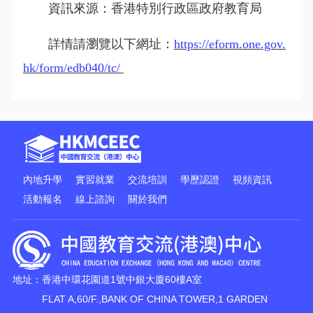
資訊來源：香港特別行政區政府教育局
詳情請瀏覽以下網址：
https://eform.one.gov.
hk/form/edb040/tc/
內地升學
實習就業
交流培訓
學歷認證
視頻資訊
活動報名
線上諮詢
關於我們
地址：香港中環花園道1號中銀大廈60樓A室
FLAT A,60/F.,BANK OF CHINA TOWER,1 GARDEN