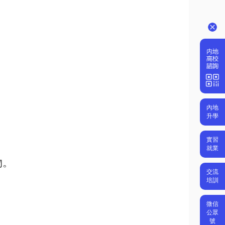
內地
升學
實習
就業
物。
交流
培訓
微信
公眾
號