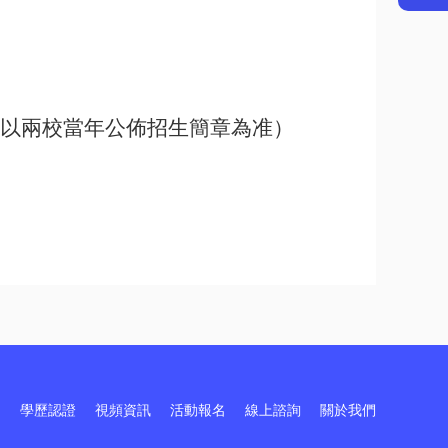
以兩校當年公佈招生簡章為准）
訓
學歷認證
視頻資訊
活動報名
線上諮詢
關於我們