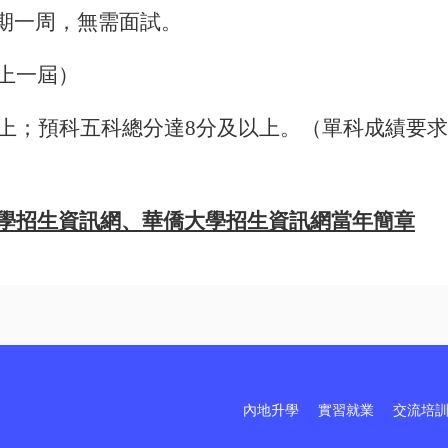
期一周，無需面試。
上一屆）
上；預科五科總分達
8
分及以上。（單科成績要求
學招生資訊網、華僑大學招生資訊網當年簡章
內地升學
實習就業
交流培