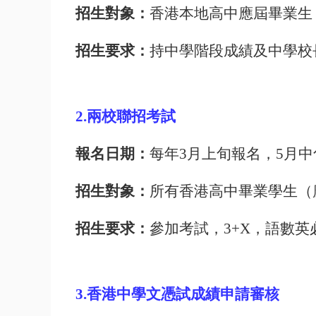
招生對象：
香港本地高中應屆畢業生
招生要求：
持中學階段成績及中學校
2.
兩校聯招考試
報名日期：
每年
3
月上旬報名，
5
月中
招生對象：
所有香港高中畢業學生（
招生要求：
參加考試，
3+X
，語數英
3.
香港中學文憑試成績申請審核