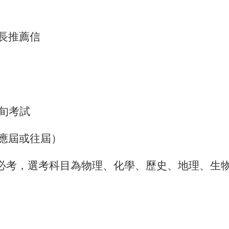
長推薦信
旬考試
應屆或往屆）
必考，選考科目為物理、化學、歷史、地理、生