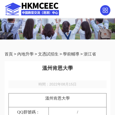
首頁
>
內地升學
>
文憑試招生
>
學前輔導
>
浙江省
溫州肯恩大學
時間：2022年08月15日
溫州肯恩大學
QQ
群號碼：
/