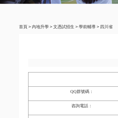
首頁
>
內地升學
>
文憑試招生
>
學前輔導
>
四川省
QQ
群號碼：
咨詢電話：