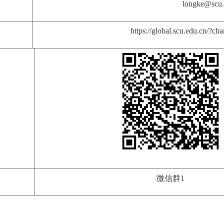
longke@scu.
https://global.scu.edu.cn/?c
微信群1