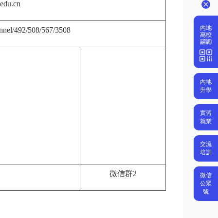
edu.cn
hannel/492/508/567/3508
內地
升學
實習
就業
交流
培訓
微信群2
微信
公眾
號