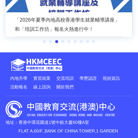
香港特区政府驻成都办招聘启事
內地升學
實習就業
交流培訓
學歷認證
視頻資訊
活動報名
線上諮詢
關於我們
地址：香港中環花園道1號中銀大廈60樓A室
FLAT A,60/F.,BANK OF CHINA TOWER,1 GARDEN