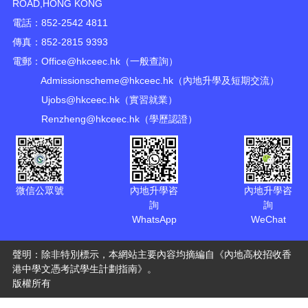
ROAD,HONG KONG
電話：852-2542 4811
傳真：852-2815 9393
電郵：
Office@hkceec.hk
（一般查詢）
Admissionscheme@hkceec.hk
（內地升學及短期交流）
Ujobs@hkceec.hk
（實習就業）
Renzheng@hkceec.hk
（學歷認證）
微信公眾號
內地升學咨
內地升學咨
詢
詢
WhatsApp
WeChat
聲明：除非特別標示，本網站主要內容均摘編自《內地高校招收香
港中學文憑考試學生計劃指南》。
版權所有