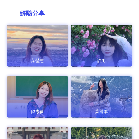
—— 經驗分享
葉瑩慧
許彤
陳家茵
葉麗華