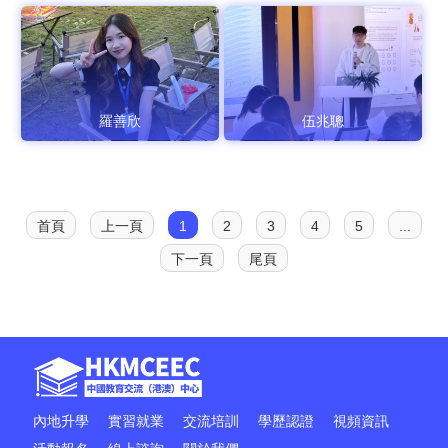
羅善欣
伍兆聰
首頁
上一頁
1
2
3
4
5
...
下一頁
尾頁
內地升學
實習就業
交流培訓
學歷認證
視頻資訊