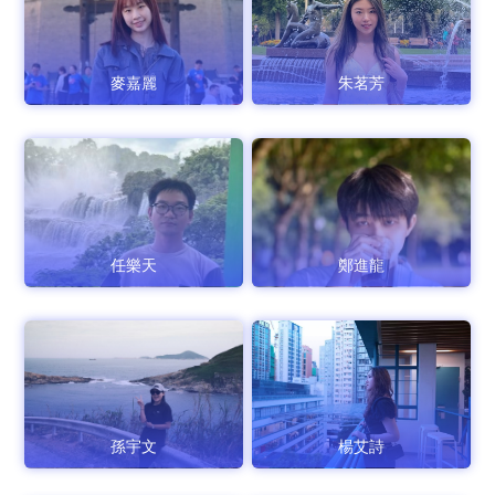
麥嘉麗
朱茗芳
任樂天
鄭進龍
孫宇文
楊艾詩